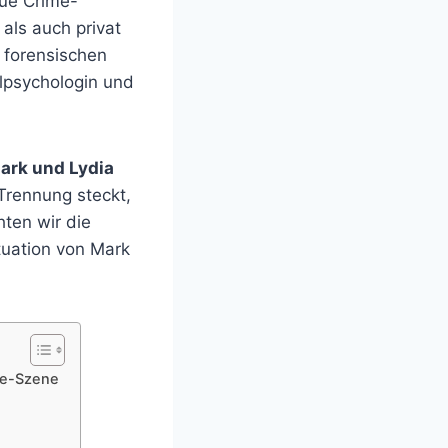
rue Crime-
 als auch privat
 forensischen
lpsychologin und
ark und Lydia
 Trennung steckt,
hten wir die
tuation von Mark
me-Szene