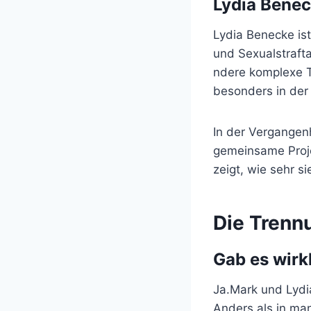
Lydia Benec
Lydia Benecke ist
und Sexualstraft
ndere komplexe Th
besonders in de
In der Vergangen
gemeinsame Proje
zeigt, wie sehr s
Die Trenn
Gab es wirk
Ja.Mark und Lydi
Anders als in ma