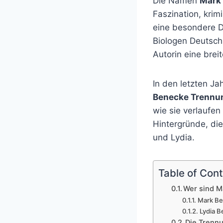
Die Namen
Mark 
Faszination, krim
eine besondere D
Biologen Deutsch
Autorin eine brei
In den letzten Ja
Benecke Trennu
wie sie verlaufen
Hintergründe, die
und Lydia.
Table of Con
Wer sind M
Mark Be
Lydia B
Die Trenn