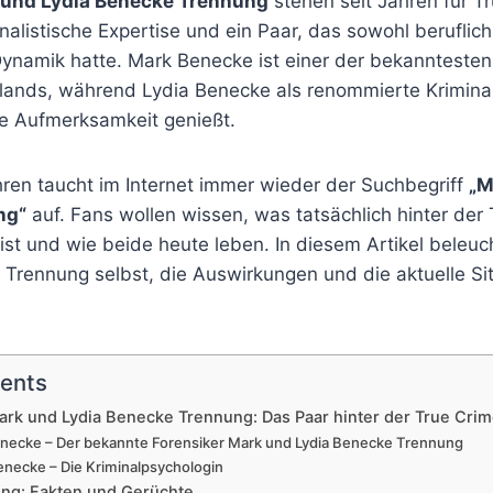
und Lydia Benecke Trennung
stehen seit Jahren für T
inalistische Expertise und ein Paar, das sowohl beruflich
ynamik hatte. Mark Benecke ist einer der bekanntesten
lands, während Lydia Benecke als renommierte Krimina
te Aufmerksamkeit genießt.
hren taucht im Internet immer wieder der Suchbegriff
„M
ng“
auf. Fans wollen wissen, was tatsächlich hinter der
 ist und wie beide heute leben. In diesem Artikel beleuc
 Trennung selbst, die Auswirkungen und die aktuelle Si
tents
ark und Lydia Benecke Trennung: Das Paar hinter der True Cri
necke – Der bekannte Forensiker Mark und Lydia Benecke Trennung
enecke – Die Kriminalpsychologin
ung: Fakten und Gerüchte