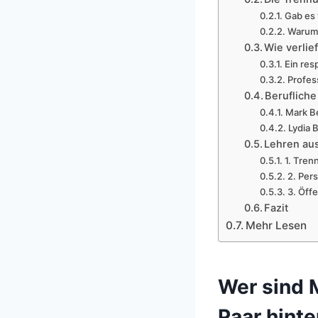
Gab es 
Warum 
Wie verlie
Ein res
Profes
Beruflich
Mark B
Lydia 
Lehren au
1. Tren
2. Per
3. Öffe
Fazit
Mehr Lesen
Wer sind 
Paar hint