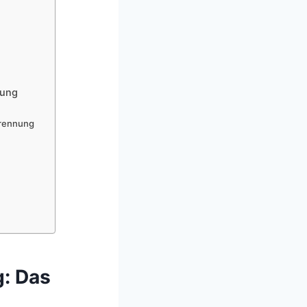
nung
Trennung
g: Das