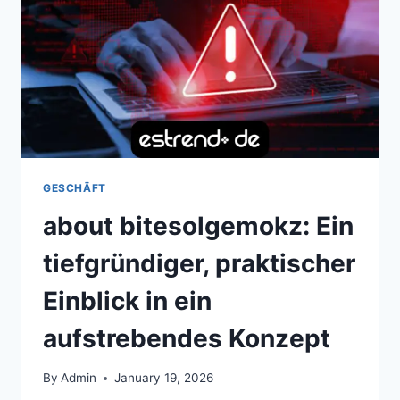
VON
DEM
SIE
IMMER
ÖFTER
HÖREN.
GESCHÄFT
about bitesolgemokz: Ein
tiefgründiger, praktischer
Einblick in ein
aufstrebendes Konzept
By
Admin
January 19, 2026