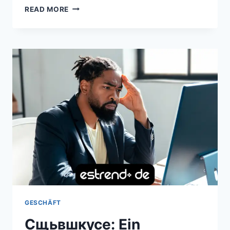
WISSENSWERTES
READ MORE
ÜBER
TO
KNOW
ABOUT
HIZGULLMES:
EIN
KLARER
UND
FACHKUNDIGER
EINBLICK
IN
EIN
AUFKOMMENDES
KONZEPT
GESCHÄFT
Сщьвшкусе: Ein