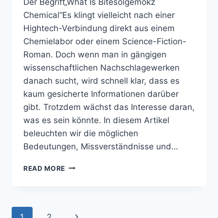
Der Begriff„What Is Bitesolgemokz
Chemical“Es klingt vielleicht nach einer
Hightech-Verbindung direkt aus einem
Chemielabor oder einem Science-Fiction-
Roman. Doch wenn man in gängigen
wissenschaftlichen Nachschlagewerken
danach sucht, wird schnell klar, dass es
kaum gesicherte Informationen darüber
gibt. Trotzdem wächst das Interesse daran,
was es sein könnte. In diesem Artikel
beleuchten wir die möglichen
Bedeutungen, Missverständnisse und…
WHAT
READ MORE
IS
BITESOLGEMOKZ
CHEMICAL?
EINE
Page
Next
1
2
AUFKLÄRUNG