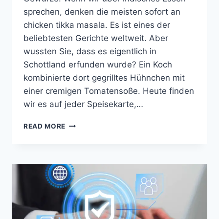
sprechen, denken die meisten sofort an
chicken tikka masala. Es ist eines der
beliebtesten Gerichte weltweit. Aber
wussten Sie, dass es eigentlich in
Schottland erfunden wurde? Ein Koch
kombinierte dort gegrilltes Hühnchen mit
einer cremigen Tomatensoße. Heute finden
wir es auf jeder Speisekarte,…
DAS
READ MORE
GEHEIMNIS
VON
CHICKEN
TIKKA
MASALA:
EIN
KULINARISCHES
ABENTEUER