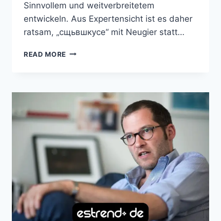
Sinnvollem und weitverbreitetem
entwickeln. Aus Expertensicht ist es daher
ratsam, „сщьвшкусе“ mit Neugier statt…
СЩЬВШКУСЕ:
READ MORE
EIN
TIEFGRÜNDIGER,
PRAKTISCHER
UND
FACHKUNDIGER
BLICK
AUF
EIN
KONZEPT,
DAS
SIE
NICHT
IGNORIEREN
SOLLTEN